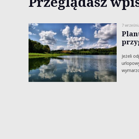
Przeglądasz wpis
7 wrześni
Plan
przy
Jeżeli o
urlopowy
wymarzo