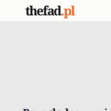
thefad
.pl