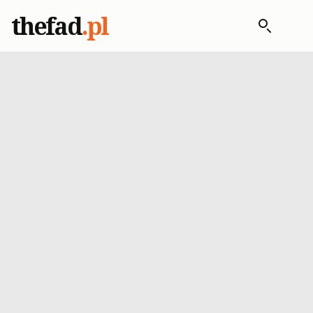
thefad
.pl