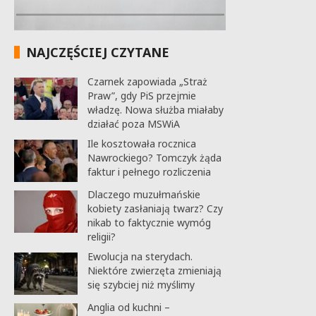
NAJCZĘŚCIEJ CZYTANE
Czarnek zapowiada „Straż
Praw”, gdy PiS przejmie
władzę. Nowa służba miałaby
działać poza MSWiA
Ile kosztowała rocznica
Nawrockiego? Tomczyk żąda
faktur i pełnego rozliczenia
Dlaczego muzułmańskie
kobiety zasłaniają twarz? Czy
nikab to faktycznie wymóg
religii?
Ewolucja na sterydach.
Niektóre zwierzęta zmieniają
się szybciej niż myślimy
Anglia od kuchni –