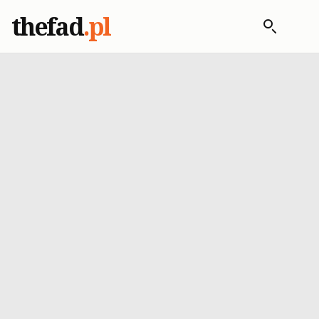
thefad
.pl