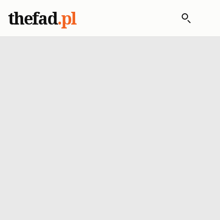
thefad
.pl