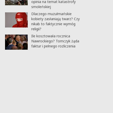
opinia na temat katastrofy
smoleńskiej
Dlaczego muzułmańskie
kobiety zasłaniają twarz? Czy
nikab to faktycznie wymóg
religii?
Ile kosztowała rocznica
Nawrockiego? Tomczyk żąda
faktur i pełnego rozliczenia