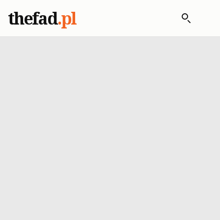
thefad
.pl