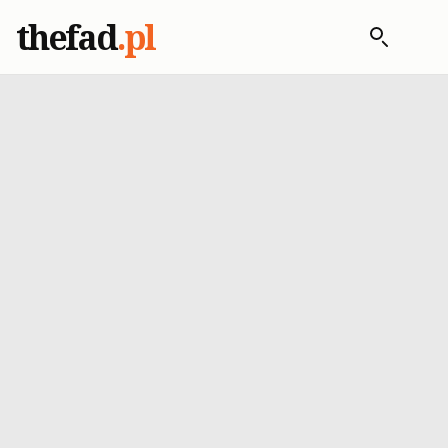
thefad
.pl