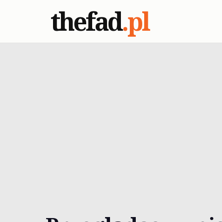
thefad
.pl