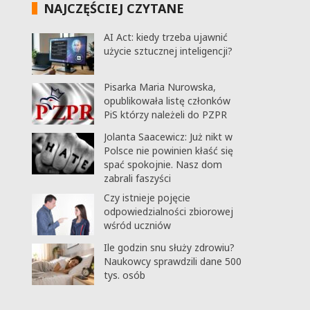
NAJCZĘŚCIEJ CZYTANE
AI Act: kiedy trzeba ujawnić
użycie sztucznej inteligencji?
Pisarka Maria Nurowska,
opublikowała listę członków
PiS którzy należeli do PZPR
Jolanta Saacewicz: Już nikt w
Polsce nie powinien kłaść się
spać spokojnie. Nasz dom
zabrali faszyści
Czy istnieje pojęcie
odpowiedzialności zbiorowej
wśród uczniów
Ile godzin snu służy zdrowiu?
Naukowcy sprawdzili dane 500
tys. osób