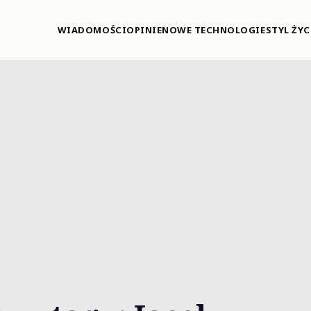
WIADOMOŚCI
OPINIE
NOWE TECHNOLOGIE
STYL ŻYC