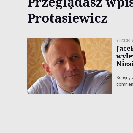
Przeglądasz wpis
Protasiewicz
9 lutego 
Jace
wyle
Nies
Kolejny 
domniema