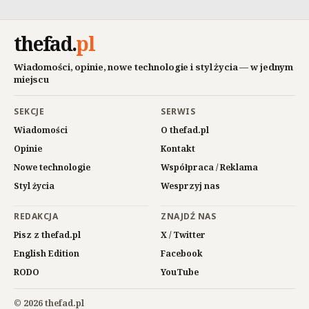
thefad
.
pl
Wiadomości, opinie, nowe technologie i styl życia — w jednym
miejscu
SEKCJE
SERWIS
Wiadomości
O thefad.pl
Opinie
Kontakt
Nowe technologie
Współpraca / Reklama
Styl życia
Wesprzyj nas
REDAKCJA
ZNAJDŹ NAS
Pisz z thefad.pl
X / Twitter
English Edition
Facebook
RODO
YouTube
© 2026 thefad.pl