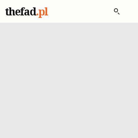
thefad
.pl