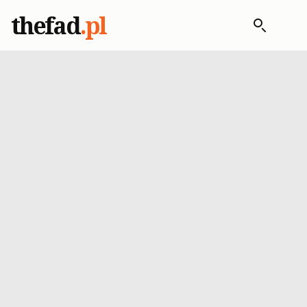
thefad
.pl