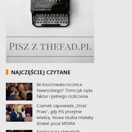
NAJCZĘŚCIEJ CZYTANE
Ile kosztowała rocznica
Nawrockiego? Tomczyk żąda
faktur i pełnego rozliczenia
Czarnek zapowiada „Straż
Praw”, gdy PiS przejmie
władzę. Nowa służba miałaby
działać poza MSWiA
Ewolucja na sterydach.