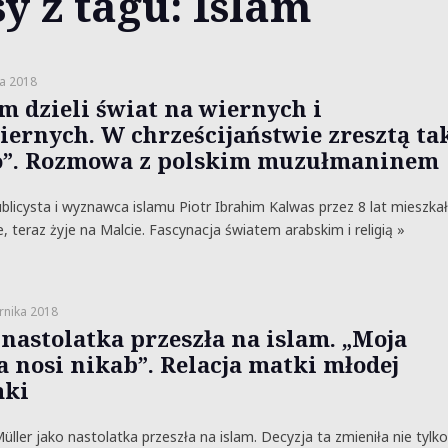
y z tagu: Islam
a 2018
am dzieli świat na wiernych i
iernych. W chrześcijaństwie zresztą ta
”. Rozmowa z polskim muzułmaninem
ublicysta i wyznawca islamu Piotr Ibrahim Kalwas przez 8 lat mieszkał
e, teraz żyje na Malcie. Fascynacja światem arabskim i religią »
rnika 2018
 nastolatka przeszła na islam. „Moja
a nosi nikab”. Relacja matki młodej
mki
üller jako nastolatka przeszła na islam. Decyzja ta zmieniła nie tylko