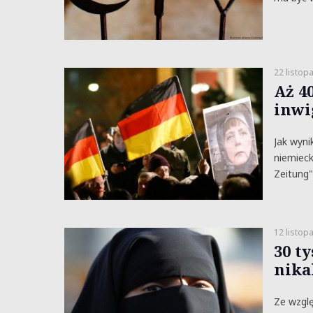
22 listop
Aż 4
inwi
Jak wyni
niemieck
Zeitung"
12 listop
30 t
nika
Ze wzgl