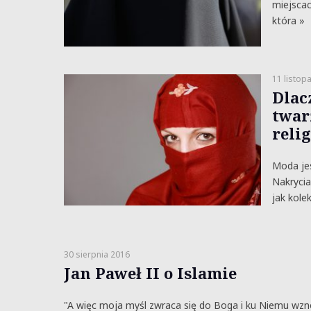
miejscac
która »
11 listop
Dlac
twar
relig
Moda jes
Nakryci
jak kole
30 sierpnia 2016
Jan Paweł II o Islamie
"A więc moja myśl zwraca się do Boga i ku Niemu wzn