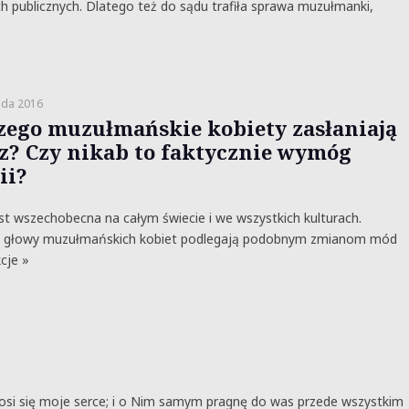
h publicznych. Dlatego też do sądu trafiła sprawa muzułmanki,
ada 2016
zego muzułmańskie kobiety zasłaniają
z? Czy nikab to faktycznie wymóg
ii?
t wszechobecna na całym świecie i we wszystkich kulturach.
a głowy muzułmańskich kobiet podlegają podobnym zmianom mód
kcje »
osi się moje serce; i o Nim samym pragnę do was przede wszystkim