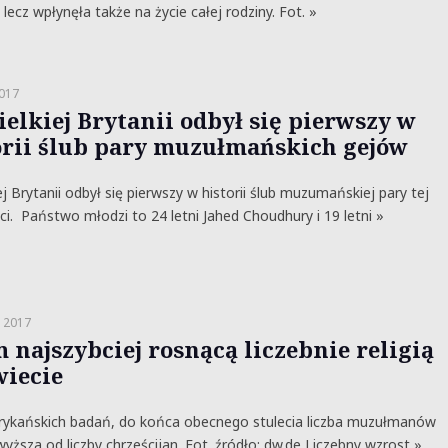
, lecz wpłynęła także na życie całej rodziny. Fot. »
2017
elkiej Brytanii odbył się pierwszy w
orii ślub pary muzułmańskich gejów
j Brytanii odbył się pierwszy w historii ślub muzumańskiej pary tej
ci. Państwo młodzi to 24 letni Jahed Choudhury i 19 letni »
a 2017
m najszybciej rosnącą liczebnie religią
wiecie
ykańskich badań, do końca obecnego stulecia liczba muzułmanów
yższa od liczby chrześcijan. Fot. źródło: dw.de Liczebny wzrost »