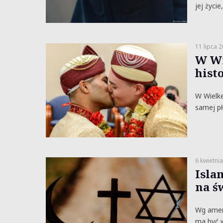
jej życie
11 lipca 
W Wi
hist
W Wielke
samej pł
6 kwietni
Isla
na ś
Wg amer
ma być w