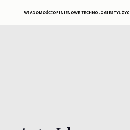
WIADOMOŚCI
OPINIE
NOWE TECHNOLOGIE
STYL ŻYC