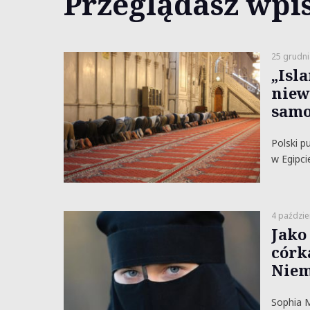
Przeglądasz wpis
25 grudni
„Isl
niew
samo
Polski p
w Egipci
4 paździe
Jako
córk
Nie
Sophia M