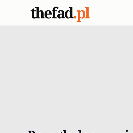
thefad
.pl