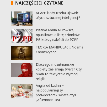
NAJCZĘŚCIEJ CZYTANE
AI Act: kiedy trzeba ujawnić
użycie sztucznej inteligencji?
Pisarka Maria Nurowska,
opublikowała listę członków
PiS którzy należeli do PZPR
TEORIA MANIPULACJI Noama
Chomsky’ego
Dlaczego muzułmańskie
kobiety zasłaniają twarz? Czy
nikab to faktycznie wymóg
religii?
Anglia od kuchni –
najpopularniejszy
podwieczorek świata czyli
„Afternoon Tea”