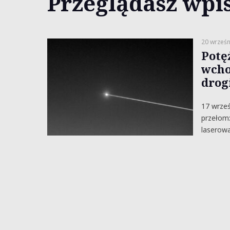
Przeglądasz wpis
20 wrześn
Potę
wcho
drog
17 wrześ
przełom:
laserow