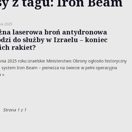
y z tagu: Iron Beam
ia 2025
żna laserowa broń antydronowa
dzi do służby w Izraelu – koniec
ich rakiet?
nia 2025 roku izraelskie Ministerstwo Obrony ogłosiło historyczny
 system Iron Beam – pierwsza na świecie w pełni operacyjna
a »
Strona 1 z 1