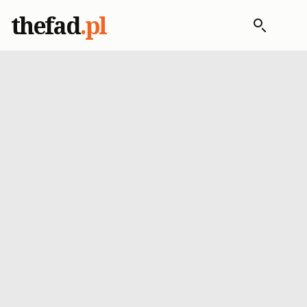
thefad
.pl