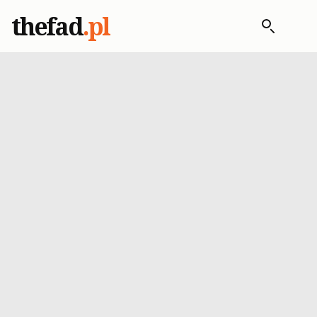
thefad
.pl