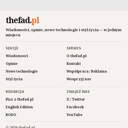
thefad
.
pl
Wiadomości, opinie, nowe technologie i styl życia — w jednym
miejscu
SEKCJE
SERWIS
Wiadomości
O thefad.pl
Opinie
Kontakt
Nowe technologie
Współpraca / Reklama
Styl życia
Wesprzyj nas
REDAKCJA
ZNAJDŹ NAS
Pisz z thefad.pl
X / Twitter
English Edition
Facebook
RODO
YouTube
© 2026 thefad.pl