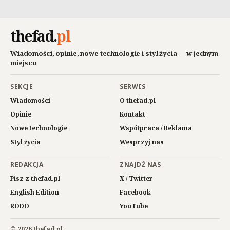
thefad
.
pl
Wiadomości, opinie, nowe technologie i styl życia — w jednym
miejscu
SEKCJE
SERWIS
Wiadomości
O thefad.pl
Opinie
Kontakt
Nowe technologie
Współpraca / Reklama
Styl życia
Wesprzyj nas
REDAKCJA
ZNAJDŹ NAS
Pisz z thefad.pl
X / Twitter
English Edition
Facebook
RODO
YouTube
© 2026 thefad.pl