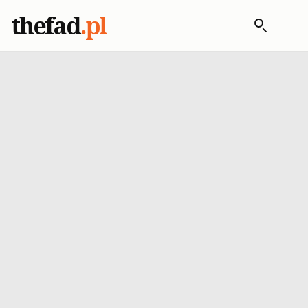
thefad
.pl