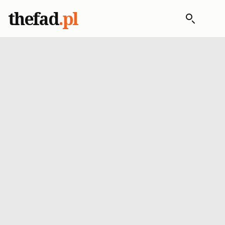
thefad
.pl