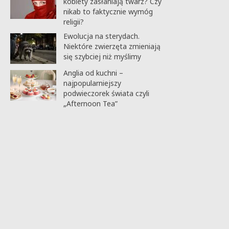
kobiety zasłaniają twarz? Czy
nikab to faktycznie wymóg
religii?
Ewolucja na sterydach.
Niektóre zwierzęta zmieniają
się szybciej niż myślimy
Anglia od kuchni –
najpopularniejszy
podwieczorek świata czyli
„Afternoon Tea”