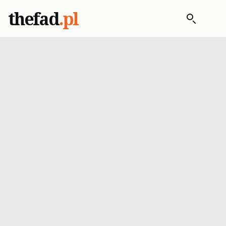
thefad
.pl