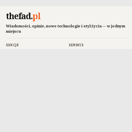
thefad
.
pl
Wiadomości, opinie, nowe technologie i styl życia — w jednym
miejscu
SEKCJE
SERWIS
Wiadomości
O thefad.pl
Opinie
Kontakt
Nowe technologie
Współpraca / Reklama
Styl życia
Wesprzyj nas
REDAKCJA
ZNAJDŹ NAS
Pisz z thefad.pl
X / Twitter
English Edition
Facebook
RODO
YouTube
© 2026 thefad.pl