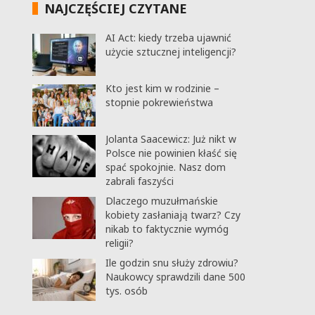
NAJCZĘŚCIEJ CZYTANE
AI Act: kiedy trzeba ujawnić
użycie sztucznej inteligencji?
Kto jest kim w rodzinie –
stopnie pokrewieństwa
Jolanta Saacewicz: Już nikt w
Polsce nie powinien kłaść się
spać spokojnie. Nasz dom
zabrali faszyści
Dlaczego muzułmańskie
kobiety zasłaniają twarz? Czy
nikab to faktycznie wymóg
religii?
Ile godzin snu służy zdrowiu?
Naukowcy sprawdzili dane 500
tys. osób