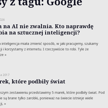
y z tagu: Google
2026
 na AI nie zwalnia. Kto naprawdę
bia na sztucznej inteligencji?
 inteligencja miała zmienić sposób, w jaki pracujemy, szukamy
i i korzystamy z internetu. I rzeczywiście to robi. Tyle że
ze »
ia 2017
rek, które podbiły świat
jszym zestawieniu przedstawimy 5 marek, które podbiły świat. Pod
e są brane tylko zarobki, ponieważ na świecie istnieje wiele
i, »