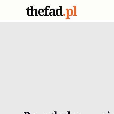
thefad
.pl