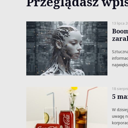
Przeglądasz wpis
13 lipca 
Boom
zara
Sztuczna
informacj
najwięks
18 sierpn
5 ma
W dzisie
uwagę ni
korporacj