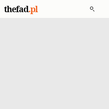
thefad
.pl