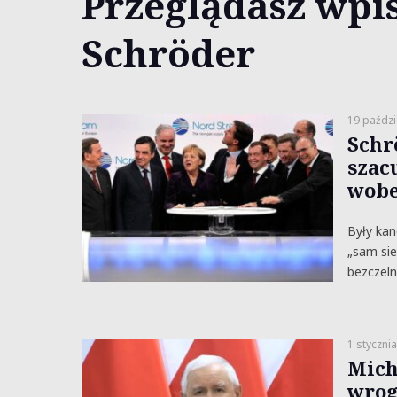
Przeglądasz wpis
Schröder
19 paździ
Schr
szac
wobe
Były kan
„sam sie
bezczeln
1 styczni
Mich
wrog