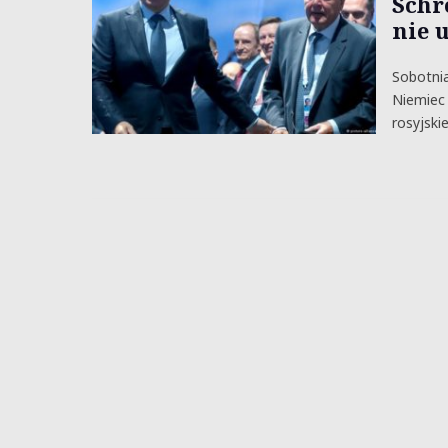
Schr
nie 
Sobotnia
Niemiec 
rosyjski