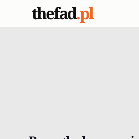
thefad
.pl