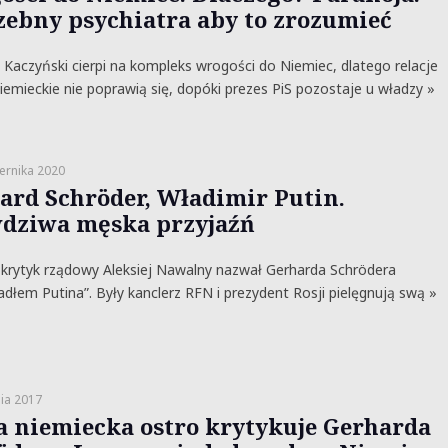
zebny psychiatra aby to zrozumieć
 Kaczyński cierpi na kompleks wrogości do Niemiec, dlatego relacje
iemieckie nie poprawią się, dopóki prezes PiS pozostaje u władzy »
ernika 2020
ard Schröder, Władimir Putin.
dziwa męska przyjaźń
 krytyk rządowy Aleksiej Nawalny nazwał Gerharda Schrödera
dłem Putina”. Były kanclerz RFN i prezydent Rosji pielęgnują swą »
ia 2017
a niemiecka ostro krytykuje Gerharda