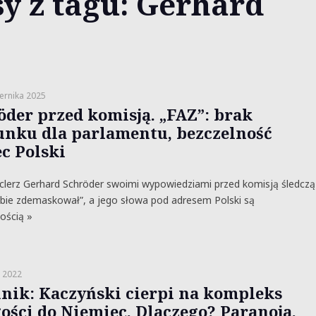
y z tagu: Gerhard
ernika 2025
öder przed komisją. „FAZ”: brak
unku dla parlamentu, bezczelność
c Polski
clerz Gerhard Schröder swoimi wypowiedziami przed komisją śledczą
bie zdemaskował”, a jego słowa pod adresem Polski są
ością »
a 2022
nik: Kaczyński cierpi na kompleks
ości do Niemiec. Dlaczego? Paranoja.