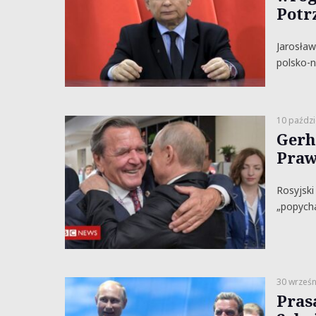
Potr
Jarosław
polsko-n
10 paździ
Gerh
Praw
Rosyjski
„popycha
30 wrześn
Pras