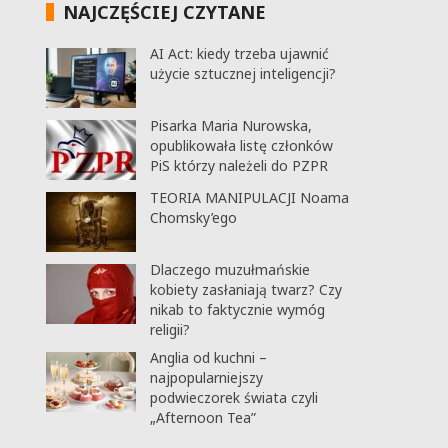
NAJCZĘŚCIEJ CZYTANE
AI Act: kiedy trzeba ujawnić
użycie sztucznej inteligencji?
Pisarka Maria Nurowska,
opublikowała listę członków
PiS którzy należeli do PZPR
TEORIA MANIPULACJI Noama
Chomsky’ego
Dlaczego muzułmańskie
kobiety zasłaniają twarz? Czy
nikab to faktycznie wymóg
religii?
Anglia od kuchni –
najpopularniejszy
podwieczorek świata czyli
„Afternoon Tea”