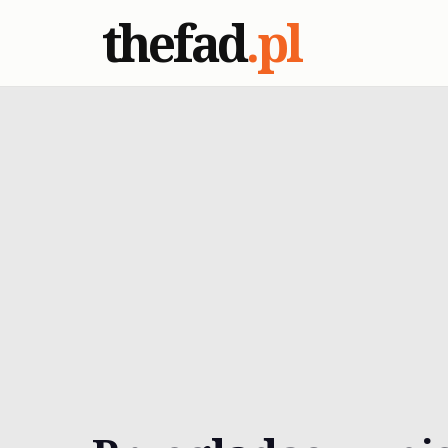
thefad
.pl