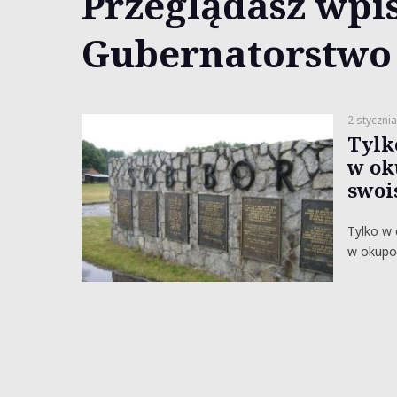
Przeglądasz wpis
Gubernatorstwo
2 styczni
Tylk
w ok
swoi
Tylko w 
w okupow