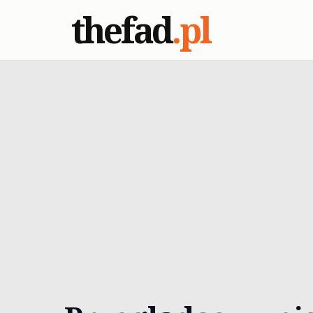
thefad
.pl