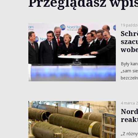
Przeglądasz wpis
19 paździ
Schr
szac
wobe
Były kan
„sam sie
bezczeln
4 marca 
Nord
reak
„Z różny