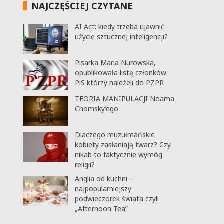
NAJCZĘŚCIEJ CZYTANE
AI Act: kiedy trzeba ujawnić
użycie sztucznej inteligencji?
Pisarka Maria Nurowska,
opublikowała listę członków
PiS którzy należeli do PZPR
TEORIA MANIPULACJI Noama
Chomsky’ego
Dlaczego muzułmańskie
kobiety zasłaniają twarz? Czy
nikab to faktycznie wymóg
religii?
Anglia od kuchni –
najpopularniejszy
podwieczorek świata czyli
„Afternoon Tea”