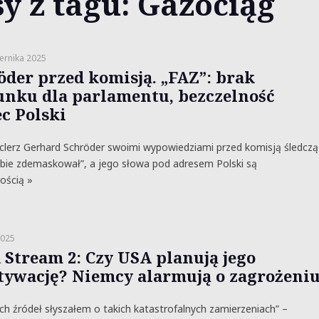
y z tagu: Gazociąg
ernika 2025
öder przed komisją. „FAZ”: brak
unku dla parlamentu, bezczelność
c Polski
clerz Gerhard Schröder swoimi wypowiedziami przed komisją śledczą
bie zdemaskował”, a jego słowa pod adresem Polski są
ością »
2025
 Stream 2: Czy USA planują jego
tywację? Niemcy alarmują o zagrożeni
ch źródeł słyszałem o takich katastrofalnych zamierzeniach” –