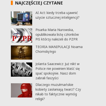
NAJCZĘŚCIEJ CZYTANE
AI Act: kiedy trzeba ujawnić
użycie sztucznej inteligencji?
Pisarka Maria Nurowska,
opublikowała listę członków
PiS którzy należeli do PZPR
TEORIA MANIPULACJI Noama
Chomsky’ego
Jolanta Saacewicz: Już nikt w
Polsce nie powinien kłaść się
spać spokojnie. Nasz dom
zabrali faszyści
Dlaczego muzułmańskie
kobiety zasłaniają twarz? Czy
nikab to faktycznie wymóg
religii?