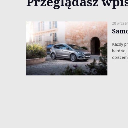
Przeglądasz wpis
28 wrześn
Samo
Każdy p
bardziej
opiszem