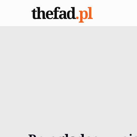
thefad
.pl