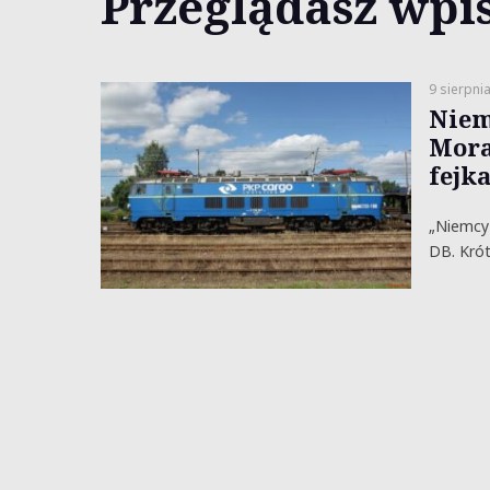
Przeglądasz wpis
9 sierpni
Niem
Mora
fejk
„Niemcy 
DB. Krót