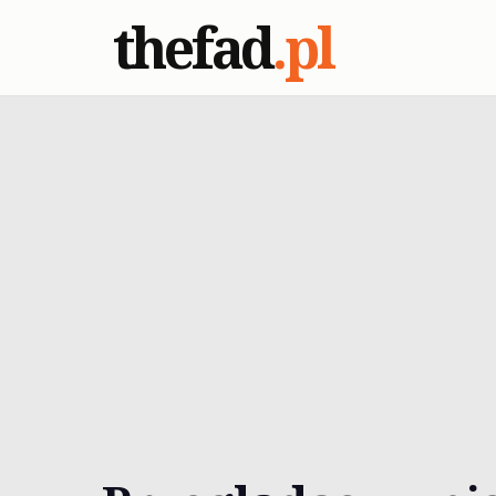
thefad
.pl