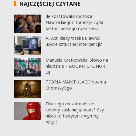
NAJCZĘŚCIEJ CZYTANE
Ile kosztowała rocznica
Nawrockiego? Tomczyk żąda
faktur i pełnego rozliczenia
AI Act: kiedy trzeba ujawnić
użycie sztucznej inteligencji?
Manuela Gretkowska: Słowo na
nie/dziele – BOOKer CHONOR
OJ
TEORIA MANIPULACJI Noama
Chomsky’ego
Dlaczego muzułmańskie
kobiety zasłaniają twarz? Czy
nikab to faktycznie wymóg
religii?