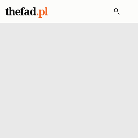
thefad
.pl