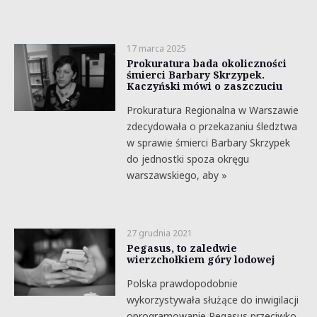
17 marca 2025
Prokuratura bada okoliczności
śmierci Barbary Skrzypek.
Kaczyński mówi o zaszczuciu
Prokuratura Regionalna w Warszawie
zdecydowała o przekazaniu śledztwa
w sprawie śmierci Barbary Skrzypek
do jednostki spoza okręgu
warszawskiego, aby »
27 grudnia 2021
Pegasus, to zaledwie
wierzchołkiem góry lodowej
Polska prawdopodobnie
wykorzystywała służące do inwigilacji
oprogramowanie Pegasus przeciwko