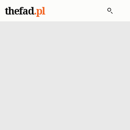
thefad
.pl