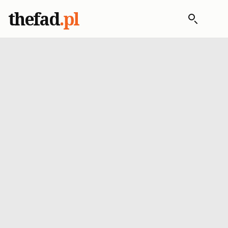
thefad
.pl