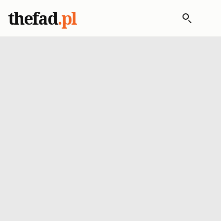
thefad
.pl