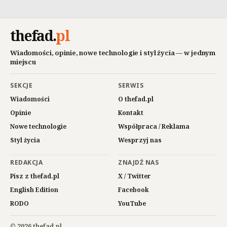
thefad
.
pl
Wiadomości, opinie, nowe technologie i styl życia — w jednym
miejscu
SEKCJE
SERWIS
Wiadomości
O thefad.pl
Opinie
Kontakt
Nowe technologie
Współpraca / Reklama
Styl życia
Wesprzyj nas
REDAKCJA
ZNAJDŹ NAS
Pisz z thefad.pl
X / Twitter
English Edition
Facebook
RODO
YouTube
© 2026 thefad.pl