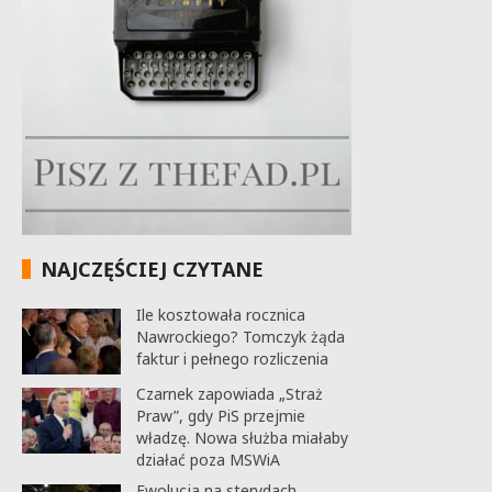
NAJCZĘŚCIEJ CZYTANE
Ile kosztowała rocznica
Nawrockiego? Tomczyk żąda
faktur i pełnego rozliczenia
Czarnek zapowiada „Straż
Praw”, gdy PiS przejmie
władzę. Nowa służba miałaby
działać poza MSWiA
Ewolucja na sterydach.