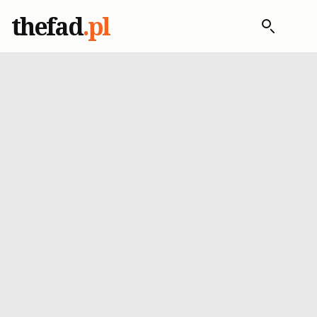
thefad
.pl