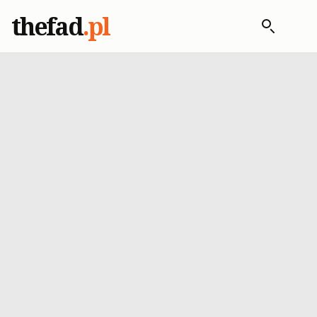
thefad
.pl