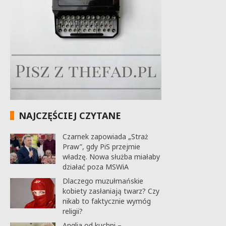
NAJCZĘŚCIEJ CZYTANE
Czarnek zapowiada „Straż
Praw”, gdy PiS przejmie
władzę. Nowa służba miałaby
działać poza MSWiA
Dlaczego muzułmańskie
kobiety zasłaniają twarz? Czy
nikab to faktycznie wymóg
religii?
Anglia od kuchni –