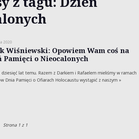
y z tagu: Dzień
alonych
ia 2020
k Wiśniewski: Opowiem Wam coś na
ń Pamięci o Nieocalonych
dziesięć lat temu. Razem z Darkiem i Rafaelem mieliśmy w ramach
w Dnia Pamięci o Ofiarach Holocaustu wystąpić z naszym »
Strona 1 z 1