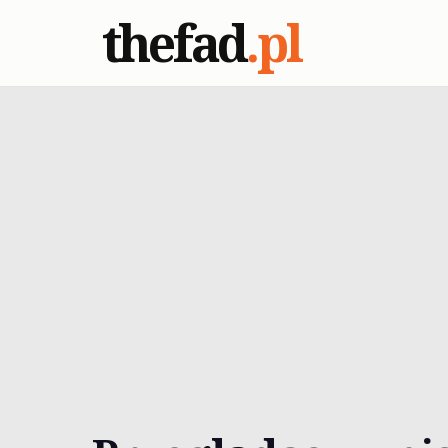
thefad
.pl