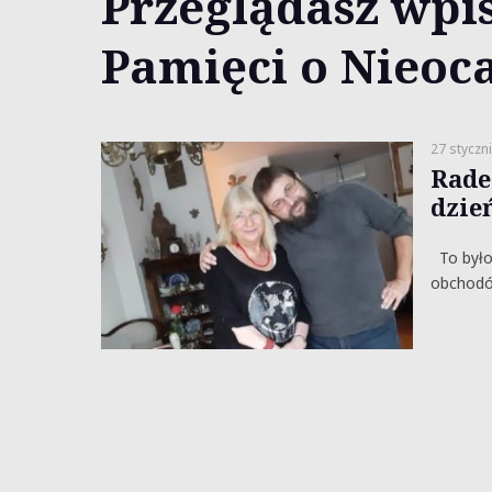
Przeglądasz wpis
Pamięci o Nieoc
27 styczn
Rade
dzie
To było 
obchodó