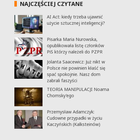
NAJCZĘŚCIEJ CZYTANE
AI Act: kiedy trzeba ujawnić
użycie sztucznej inteligencji?
Pisarka Maria Nurowska,
opublikowała listę członków
PiS którzy należeli do PZPR
Jolanta Saacewicz: Już nikt w
Polsce nie powinien kłaść się
spać spokojnie. Nasz dom
zabrali faszyści
TEORIA MANIPULACJI Noama
Chomsky’ego
Przemysław Adamczyk:
Cudowne przypadki w życiu
Kaczyńskich (Kalksteinów)