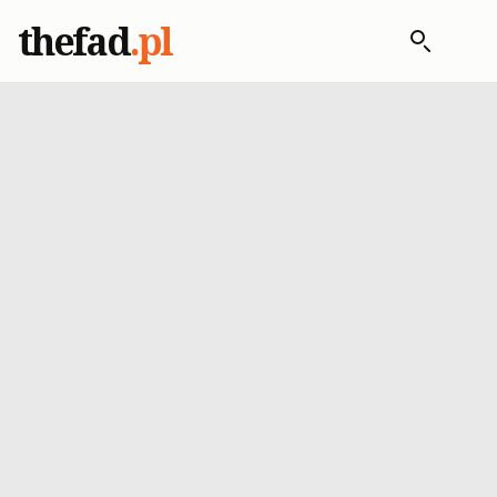
thefad
.pl