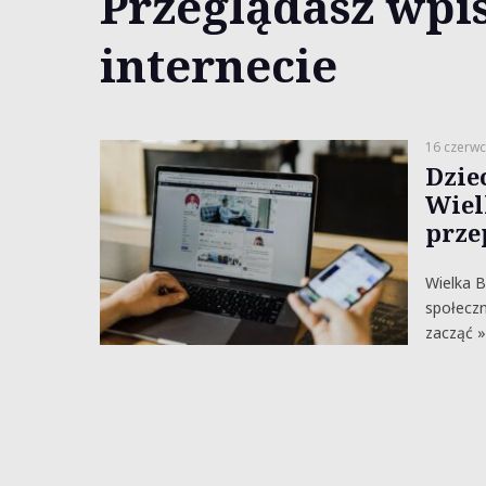
Przeglądasz wpis
internecie
16 czerwc
Dziec
Wiel
prze
Wielka B
społeczn
zacząć »