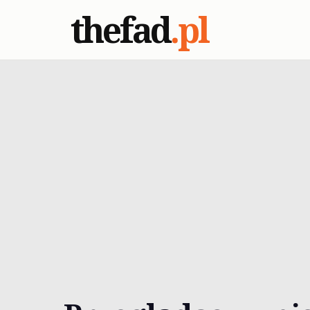
thefad
.pl