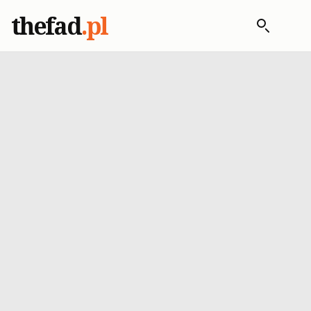
thefad
.pl