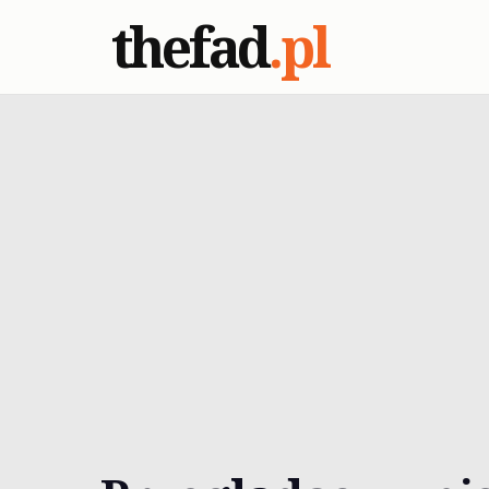
thefad
.pl