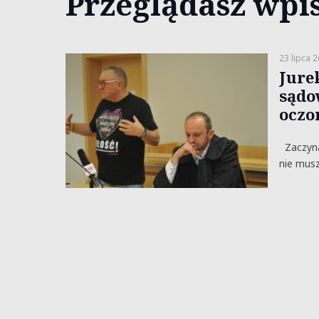
Przeglądasz wpis
23 lipca 
Jure
sądo
ocz
Zaczyna
nie mus