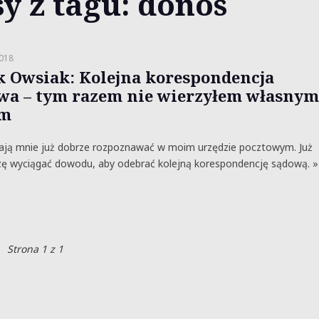
y z tagu: donos
2018
k Owsiak: Kolejna korespondencja
wa – tym razem nie wierzyłem własnym
om
ją mnie już dobrze rozpoznawać w moim urzędzie pocztowym. Już
zę wyciągać dowodu, aby odebrać kolejną korespondencję sądową. »
Strona 1 z 1