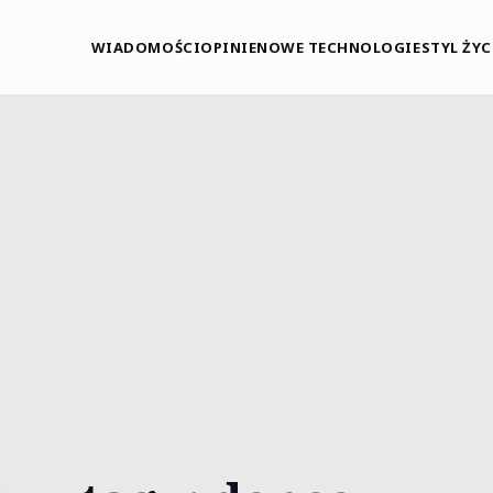
WIADOMOŚCI
OPINIE
NOWE TECHNOLOGIE
STYL ŻYC