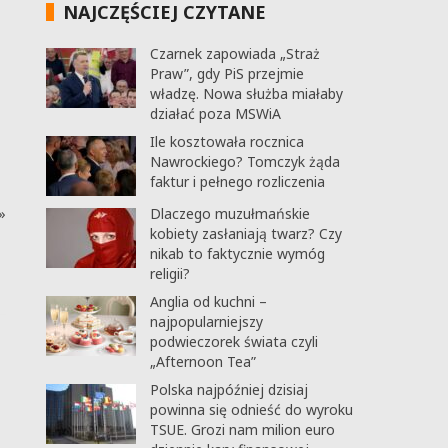
NAJCZĘŚCIEJ CZYTANE
Czarnek zapowiada „Straż
Praw”, gdy PiS przejmie
władzę. Nowa służba miałaby
działać poza MSWiA
Ile kosztowała rocznica
Nawrockiego? Tomczyk żąda
faktur i pełnego rozliczenia
»
Dlaczego muzułmańskie
kobiety zasłaniają twarz? Czy
nikab to faktycznie wymóg
religii?
Anglia od kuchni –
najpopularniejszy
podwieczorek świata czyli
„Afternoon Tea”
Polska najpóźniej dzisiaj
powinna się odnieść do wyroku
TSUE. Grozi nam milion euro