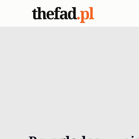
thefad
.pl