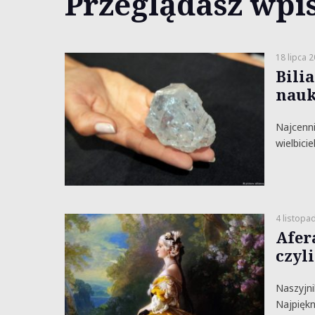
Przeglądasz wpi
18 lipca 
Bili
nauk
Najcenni
wielbici
4 listopa
Afer
czyli
Naszyjni
Najpiękn