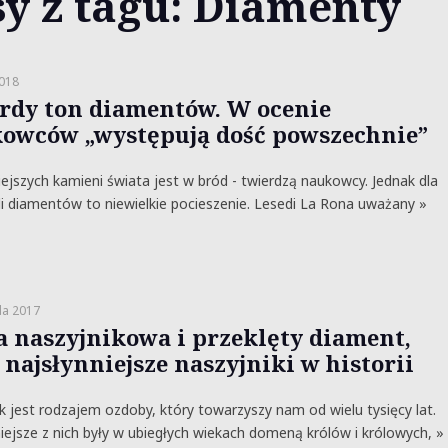
sy z tagu: Diamenty
2018
ardy ton diamentów. W ocenie
owców „występują dość powszechnie”
ejszych kamieni świata jest w bród - twierdzą naukowcy. Jednak dla
eli diamentów to niewielkie pocieszenie. Lesedi La Rona uważany »
da 2017
a naszyjnikowa i przeklęty diament,
 najsłynniejsze naszyjniki w historii
k jest rodzajem ozdoby, który towarzyszy nam od wielu tysięcy lat.
iejsze z nich były w ubiegłych wiekach domeną królów i królowych, »