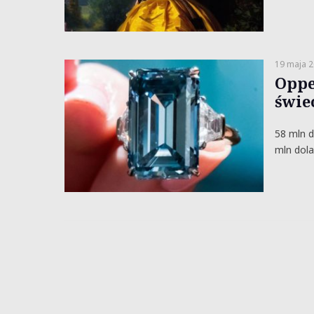
19 maja 
Oppe
świec
58 mln d
mln dola