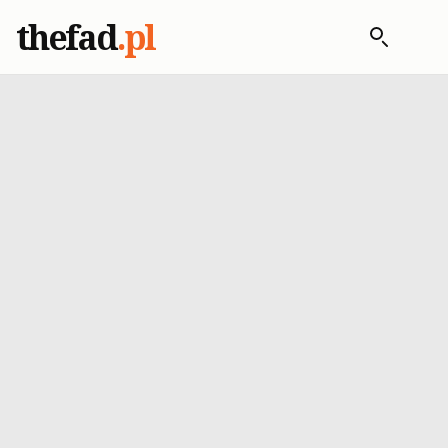
thefad
.pl