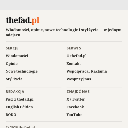
thefad
.
pl
Wiadomości, opinie, nowe technologie i styl życia — w jednym
miejscu
SEKCJE
SERWIS
Wiadomości
O thefad.pl
Opinie
Kontakt
Nowe technologie
Współpraca / Reklama
Styl życia
Wesprzyj nas
REDAKCJA
ZNAJDŹ NAS
Pisz z thefad.pl
X / Twitter
English Edition
Facebook
RODO
YouTube
© 2026 thefad.pl