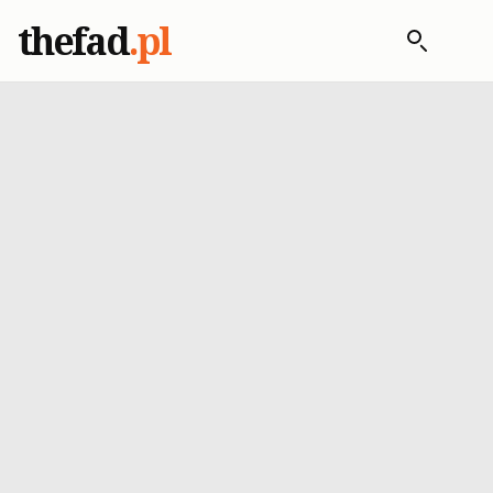
thefad
.pl