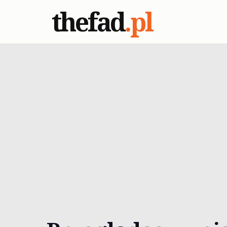
thefad
.pl