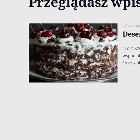
Przeglądasz wpis
27 czerwc
Dese
"Tort Sz
wspaniał
śmietan