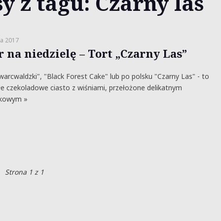
y z tagu: Czarny las
a 2017
r na niedzielę – Tort „Czarny Las”
warcwaldzki", "Black Forest Cake" lub po polsku "Czarny Las" - to
e czekoladowe ciasto z wiśniami, przełożone delikatnym
kowym »
Strona 1 z 1