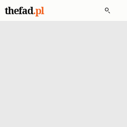
thefad
.pl