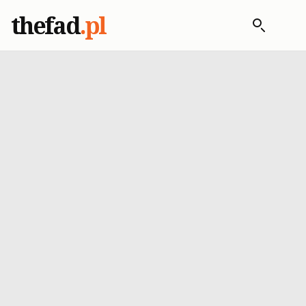
thefad
.pl