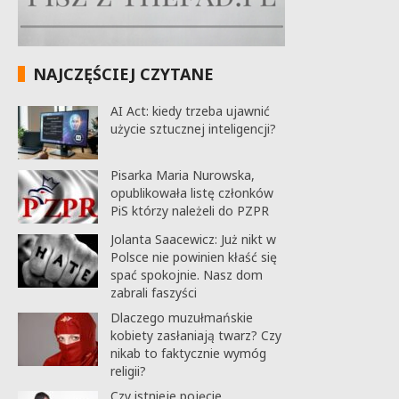
NAJCZĘŚCIEJ CZYTANE
AI Act: kiedy trzeba ujawnić
użycie sztucznej inteligencji?
Pisarka Maria Nurowska,
opublikowała listę członków
PiS którzy należeli do PZPR
Jolanta Saacewicz: Już nikt w
Polsce nie powinien kłaść się
spać spokojnie. Nasz dom
zabrali faszyści
Dlaczego muzułmańskie
kobiety zasłaniają twarz? Czy
nikab to faktycznie wymóg
religii?
Czy istnieje pojęcie