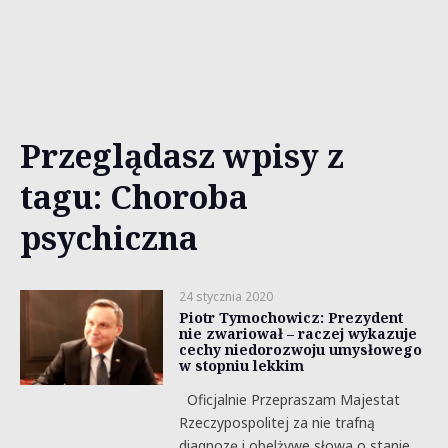
Przeglądasz wpisy z
tagu: Choroba
psychiczna
24 stycznia 2020
Piotr Tymochowicz: Prezydent
nie zwariował – raczej wykazuje
cechy niedorozwoju umysłowego
w stopniu lekkim
Oficjalnie Przepraszam Majestat
Rzeczypospolitej za nie trafną
diagnozę i obelżywe słowa o stanie