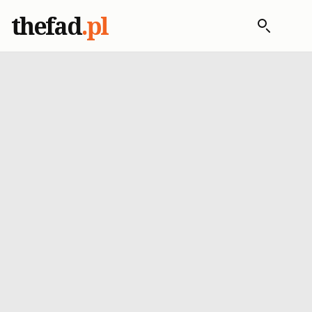
thefad
.pl