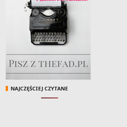
NAJCZĘŚCIEJ CZYTANE
AI Act: kiedy trzeba ujawnić
użycie sztucznej inteligencji?
Kto jest kim w rodzinie –
stopnie pokrewieństwa