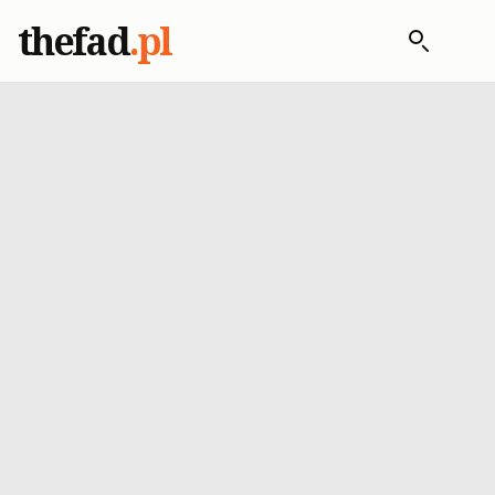
thefad
.pl