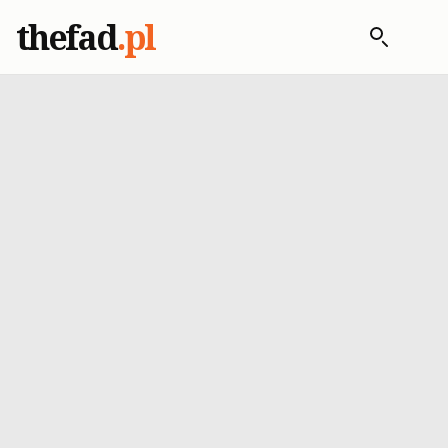
thefad
.pl