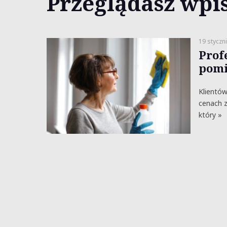
Przeglądasz wpis
19 styczn
Prof
pomi
Klientów
cenach z
który »