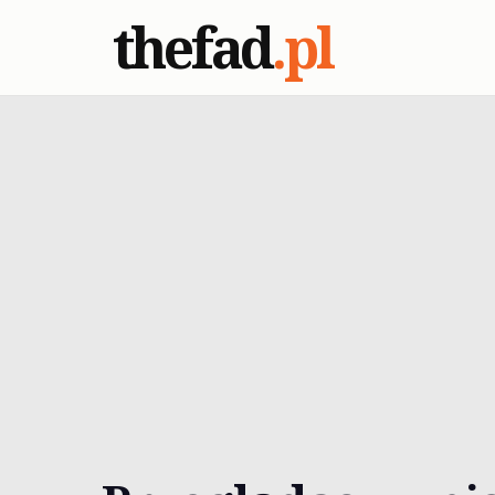
thefad
.pl