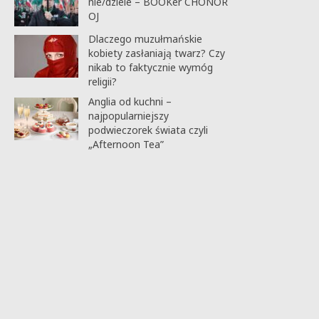
nie/dziele – BOOKer CHONOR
OJ
Dlaczego muzułmańskie
kobiety zasłaniają twarz? Czy
nikab to faktycznie wymóg
religii?
Anglia od kuchni –
najpopularniejszy
podwieczorek świata czyli
„Afternoon Tea”