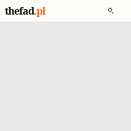
thefad
.pl