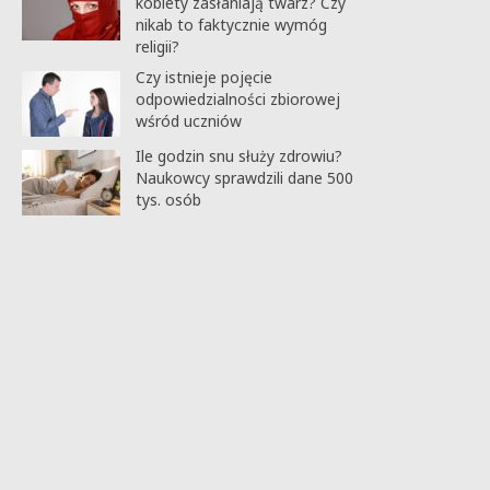
kobiety zasłaniają twarz? Czy
nikab to faktycznie wymóg
religii?
Czy istnieje pojęcie
odpowiedzialności zbiorowej
wśród uczniów
Ile godzin snu służy zdrowiu?
Naukowcy sprawdzili dane 500
tys. osób