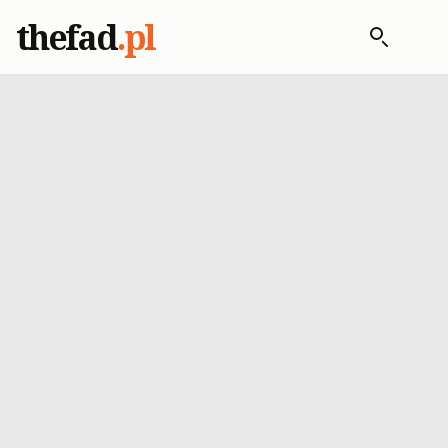
thefad
.pl