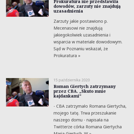
Prokuratura nie przedstawiła
dowodów, zarzuty nie znajdują
uzasadnienia
Zarzuty jakie postawiono p.
Mecenasowi nie znajdują
jakiegokolwiek uzasadnienia i
wsparcia w materiale dowodowym.
Sąd w Poznaniu wskazał, że
Prokuratura »
15 października 2020
Roman Giertych zatrzymany
przez CBA. „Skuto mnie
kajdankami”
- CBA zatrzymało Romana Giertycha,
mojego tatę. Trwa przeszukanie
naszego domu - napisała na
Twitterze córka Romana Giertycha
Maria Giertych. W »