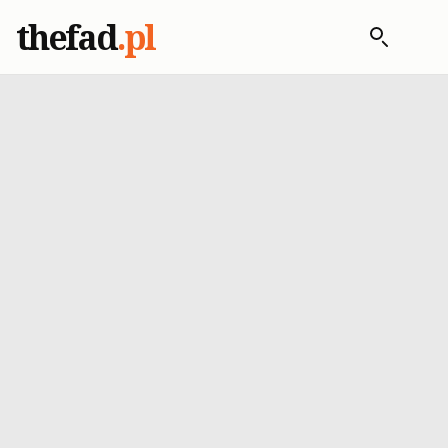
thefad
.pl