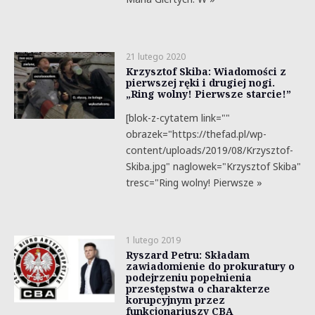
21 lutego 2020
Krzysztof Skiba: Wiadomości z
pierwszej ręki i drugiej nogi.
„Ring wolny! Pierwsze starcie!”
[blok-z-cytatem link=""
obrazek="https://thefad.pl/wp-
content/uploads/2019/08/Krzysztof-
Skiba.jpg" naglowek="Krzysztof Skiba"
tresc="Ring wolny! Pierwsze »
1 lutego 2019
Ryszard Petru: Składam
zawiadomienie do prokuratury o
podejrzeniu popełnienia
przestępstwa o charakterze
korupcyjnym przez
funkcjonariuszy CBA