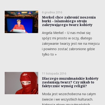
6 grudnia 2016
Merkel chce zabronić noszenia
burki – islamskiego stroju
zakrywającego twarz kobiety
Angela Merkel – U nas mówi się:
spójrz mi prosto w oczy, dlatego
zakrywanie twarzy jest nie na miejscu
i powinno zostać zabronione gdzie
tylko to »
11 listopada 2016
Dlaczego muzułmańskie kobiety
zasłaniają twarz? Czy nikab to
faktycznie wymóg religii?
Moda jest wszechobecna na całym
świecie i we wszystkich kulturach.
Nakrycia głowy muzułmańskich