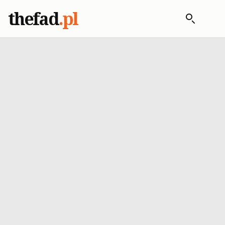
thefad
.pl