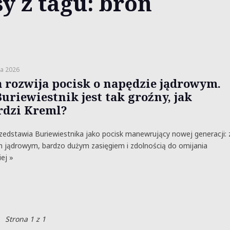
y z tagu: broń
a 2026
a rozwija pocisk o napędzie jądrowym.
Buriewiestnik jest tak groźny, jak
rdzi Kreml?
zedstawia Buriewiestnika jako pocisk manewrujący nowej generacji: 
 jądrowym, bardzo dużym zasięgiem i zdolnością do omijania
ej »
Strona 1 z 1