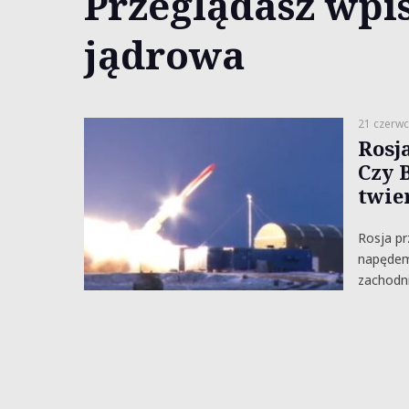
Przeglądasz wpis
jądrowa
21 czerwc
Rosj
Czy 
twie
Rosja pr
napędem
zachodni