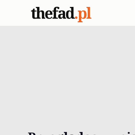
thefad
.pl