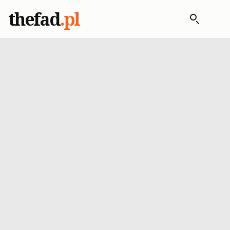
thefad
.pl